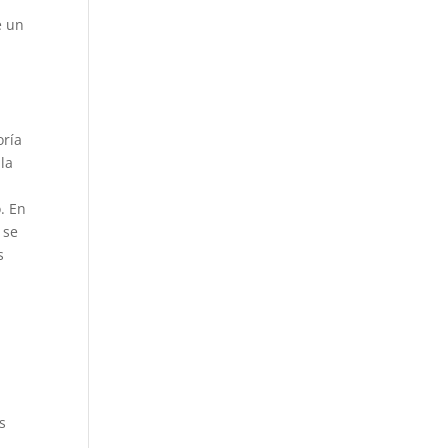
e un
oría
la
. En
 se
s
s