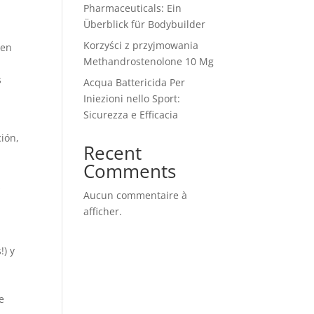
Pharmaceuticals: Ein
Überblick für Bodybuilder
Korzyści z przyjmowania
 en
Methandrostenolone 10 Mg
s
Acqua Battericida Per
Iniezioni nello Sport:
Sicurezza e Efficacia
ción,
Recent
Comments
s
Aucun commentaire à
afficher.
!) y
e