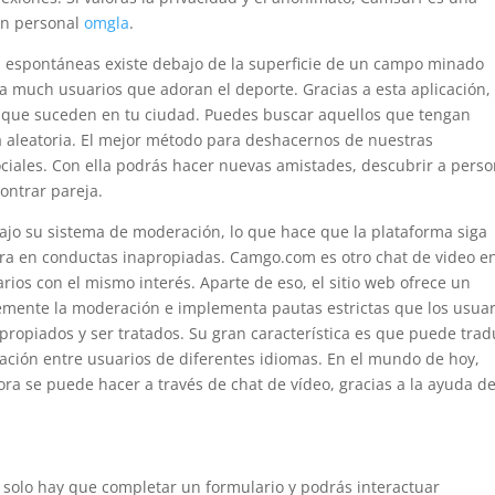
ión personal
omgla
.
 espontáneas existe debajo de la superficie de un campo minado
 a much usuarios que adoran el deporte. Gracias a esta aplicación,
s que suceden en tu ciudad. Puedes buscar aquellos que tengan
a aleatoria. El mejor método para deshacernos de nuestras
ociales. Con ella podrás hacer nuevas amistades, descubrir a pers
ontrar pareja.
bajo su sistema de moderación, lo que hace que la plataforma siga
rra en conductas inapropiadas. Camgo.com es otro chat de video e
rios con el mismo interés. Aparte de eso, el sitio web ofrece un
temente la moderación e implementa pautas estrictas que los usuar
ropiados y ser tratados. Su gran característica es que puede trad
cación entre usuarios de diferentes idiomas. En el mundo de hoy,
a se puede hacer a través de chat de vídeo, gracias a la ayuda d
 solo hay que completar un formulario y podrás interactuar