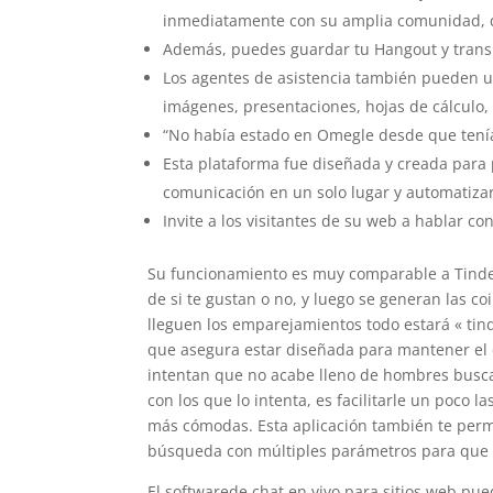
inmediatamente con su amplia comunidad, q
Además, puedes guardar tu Hangout y transm
Los agentes de asistencia también pueden uti
imágenes, presentaciones, hojas de cálculo, 
“No había estado en Omegle desde que tenía 
Esta plataforma fue diseñada y creada par
comunicación en un solo lugar y automatiza
Invite a los visitantes de su web a hablar co
Su funcionamiento es muy comparable a Tinder
de si te gustan o no, y luego se generan las c
lleguen los emparejamientos todo estará « tind
que asegura estar diseñada para mantener el 
intentan que no acabe lleno de hombres busca
con los que lo intenta, es facilitarle un poco 
más cómodas. Esta aplicación también te permi
búsqueda con múltiples parámetros para que e
El softwarede chat en vivo para sitios web pue