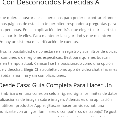
r Con Desconocidos Parecidas A
 que quieras buscar a esas personas para poder encontrar el amor
lgunas páginas de esta lista te permiten responder a preguntas para
s personas. En esta aplicación, tendrás que elegir tus tres artista
as a partir de ellos. Para mantener la seguridad y que no entren
n hay un sistema de verificación de cuentas.
iva, la posibilidad de conectarse sin registro y sus filtros de ubica
s comunes o de regiones específicas. Best para quienes buscan
as en tiempo actual, Camsurf se ha posicionado como una opción
 de videochat. Elegir Chatroulette como app de video chat al azar e
rápida, anónima y sin complicaciones.
 Desde Casa: Guía Completa Para Hacer Un
ámbrica o en una conexión celular (¡pero vigila los límites de datos
sualizaciones de imagen sobre imagen. Además es una aplicación
e utilicen productos Apple. ¿Buscas hacer un videochat, una
unicarte con amigos, familiares o compañeros de trabajo? Te gust