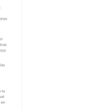
s
sonas
ir
otras
 sus
 las
a tu
hat
t en