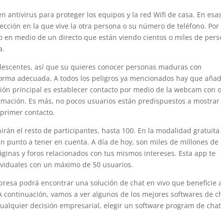
n antivirus para proteger los equipos y la red Wifi de casa. En esa
ección en la que vive la otra persona o su número de teléfono. Por
o en medio de un directo que están viendo cientos o miles de per
a.
lescentes, así que su quieres conocer personas maduras con
aforma adecuada. A todos los peligros ya mencionados hay que añad
ción principal es establecer contacto por medio de la webcam con 
mación. Es más, no pocos usuarios están predispuestos a mostrar
primer contacto.
rán el resto de participantes, hasta 100. En la modalidad gratuita
n punto a tener en cuenta. A día de hoy, son miles de millones de
inas y foros relacionados con tus mismos intereses. Esta app te
ividuales con un máximo de 50 usuarios.
mpresa podrá encontrar una solución de chat en vivo que beneficie 
A continuación, vamos a ver algunos de los mejores softwares de c
cualquier decisión empresarial, elegir un software program de cha