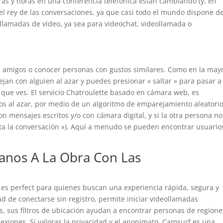
ras y horas en una conferencia telefónica están cambiando (y, en
el rey de las conversaciones, ya que casi todo el mundo dispone d
lamadas de vídeo, ya sea para videochat, videollamada o
r amigos o conocer personas con gustos similares. Como en la may
jan con alguien al azar y puedes presionar « saltar » para pasar a 
o que ves. El servicio Chatroulette basado en cámara web, es
os al azar, por medio de un algoritmo de emparejamiento aleatorio
 mensajes escritos y/o con cámara digital, y si la otra persona no
ta la conversación »). Aquí a menudo se pueden encontrar usuario
nos A La Obra Con Las
 es perfect para quienes buscan una experiencia rápida, segura y
idad de conectarse sin registro, permite iniciar videollamadas
 sus filtros de ubicación ayudan a encontrar personas de regione
nexiones. Si valoras la privacidad y el anonimato, Camsurf es una