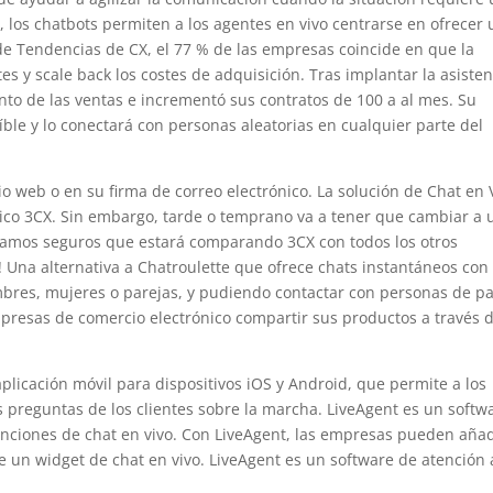
s, los chatbots permiten a los agentes en vivo centrarse en ofrecer
de Tendencias de CX, el 77 % de las empresas coincide en que la
es y scale back los costes de adquisición. Tras implantar la asisten
to de las ventas e incrementó sus contratos de 100 a al mes. Su
íble y lo conectará con personas aleatorias en cualquier parte del
io web o en su firma de correo electrónico. La solución de Chat en 
ónico 3CX. Sin embargo, tarde o temprano va a tener que cambiar a
stamos seguros que estará comparando 3CX con todos los otros
 Una alternativa a Chatroulette que ofrece chats instantáneos con
mbres, mujeres o parejas, y pudiendo contactar con personas de pa
mpresas de comercio electrónico compartir sus productos a través d
licación móvil para dispositivos iOS y Android, que permite a los
as preguntas de los clientes sobre la marcha. LiveAgent es un softw
unciones de chat en vivo. Con LiveAgent, las empresas pueden añad
e un widget de chat en vivo. LiveAgent es un software de atención 