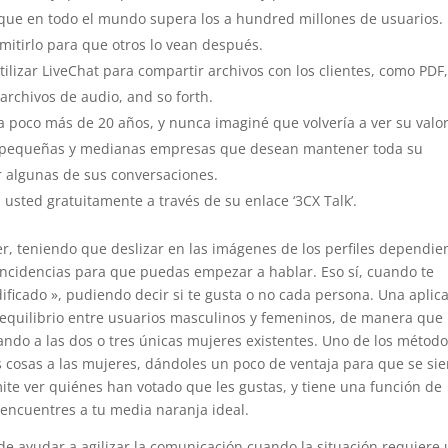
ue en todo el mundo supera los a hundred millones de usuarios.
itirlo para que otros lo vean después.
lizar LiveChat para compartir archivos con los clientes, como PDF
archivos de audio, and so forth.
poco más de 20 años, y nunca imaginé que volvería a ver su valor
a pequeñas y medianas empresas que desean mantener toda su
r algunas de sus conversaciones.
n usted gratuitamente a través de su enlace ‘3CX Talk’.
, teniendo que deslizar en las imágenes de los perfiles dependi
oincidencias para que puedas empezar a hablar. Eso sí, cuando te
ificado », pudiendo decir si te gusta o no cada persona. Una aplic
equilibrio entre usuarios masculinos y femeninos, de manera que
ndo a las dos o tres únicas mujeres existentes. Uno de los métod
las cosas a las mujeres, dándoles un poco de ventaja para que se si
te ver quiénes han votado que les gustas, y tiene una función de
ncuentres a tu media naranja ideal.
de ayudar a agilizar la comunicación cuando la situación requiere