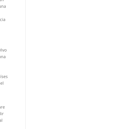
 una
cia
Vivo
 una
íses
el
are
ir
al