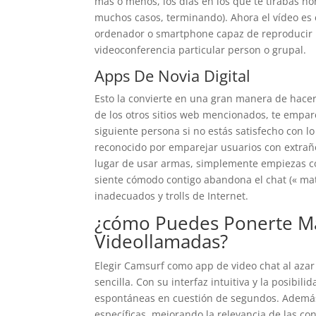
más o menos, los días en los que te tirabas ho
muchos casos, terminando). Ahora el vídeo es 
ordenador o smartphone capaz de reproducir l
videoconferencia particular person o grupal.
Apps De Novia Digital
Esto la convierte en una gran manera de hace
de los otros sitios web mencionados, te empare
siguiente persona si no estás satisfecho con l
reconocido por emparejar usuarios con extrañ
lugar de usar armas, simplemente empiezas con
siente cómodo contigo abandona el chat (« ma
inadecuados y trolls de Internet.
¿cómo Puedes Ponerte Ma
Videollamadas?
Elegir Camsurf como app de video chat al azar
sencilla. Con su interfaz intuitiva y la posibil
espontáneas en cuestión de segundos. Además,
específicas, mejorando la relevancia de las co